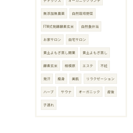
デトックス
オーガニックランチ
無添加無農薬
自然栽培野菜
FTW式発酵酵素玄米
自然食弁当
お家サロン
自宅サロン
黄土よもぎ蒸し開業
黄土よもぎ蒸し
酵素玄米
相模原
エステ
不妊
発汗
瘦身
美肌
リラクゼーション
ハーブ
サウナ
オーガニック
産後
子連れ