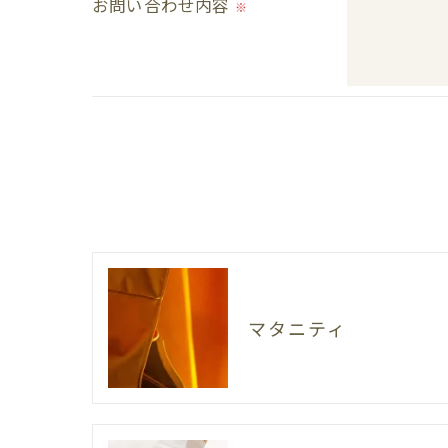
必要な情報を頂けない場合は、それに対応
お問い合わせ内容
※
＜個人情報の開示･訂正・削除･利用停止の
当社では、お客様の個人情報の開示･訂正･
ご本人である事を確認のうえ、対応させて
個人情報の開示･訂正･削除・利用停止の具
マタニティ