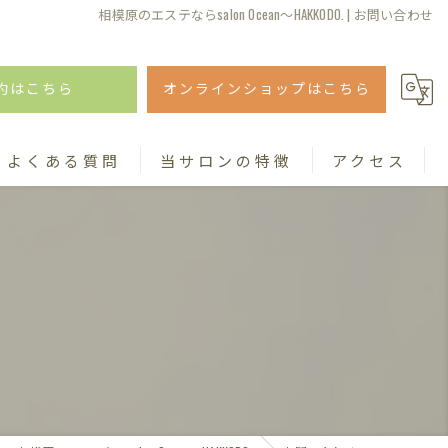
相模原のエステならsalon Ocean～HAKKODO. | お問い合わせ
約はこちら
オンラインショップはこちら
よくある質問
当サロンの特徴
アクセス
よもぎ蒸し
妊活
マタニティ
ダイエット
ホワイトニング