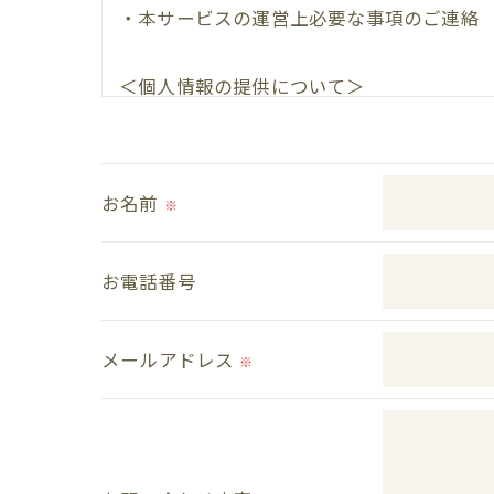
・本サービスの運営上必要な事項のご連絡
＜個人情報の提供について＞
当社ではお客様の同意を得た場合または法
取得した個人情報を第三者に提供すること
お名前
※
＜個人情報の委託について＞
当社では、利用目的の達成に必要な範囲に
お電話番号
これらの委託先に対しては個人情報保護契
メールアドレス
＜個人情報の安全管理＞
※
当社では、個人情報の漏洩等がなされない
＜個人情報を与えなかった場合に生じる結