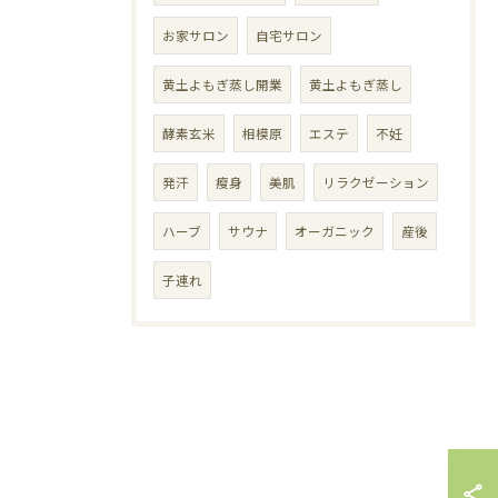
お家サロン
自宅サロン
黄土よもぎ蒸し開業
黄土よもぎ蒸し
酵素玄米
相模原
エステ
不妊
発汗
瘦身
美肌
リラクゼーション
ハーブ
サウナ
オーガニック
産後
子連れ