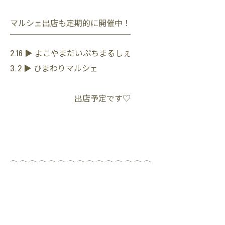
マルシェ出店も定期的に開催中！
￣￣￣￣￣￣￣￣￣￣￣￣￣￣￣
2.16 ▶︎ よこやまだいぷちまるしぇ
3. 2 ▶︎ ひまわりマルシェ
出店予定です♡
𓂃𓂃𓂃𓂃𓂃𓂃𓂃𓂃𓂃𓂃𓂃𓂃𓂃𓂃𓂃