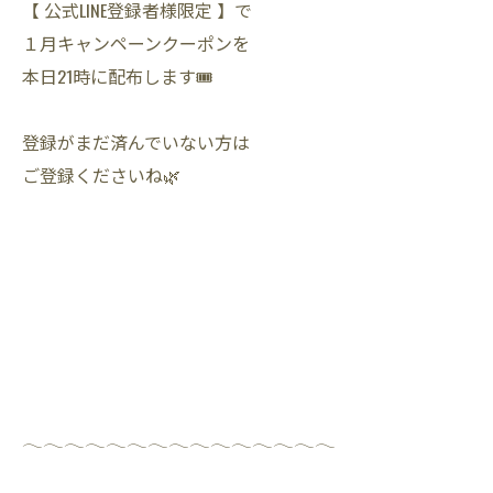
【 公式LINE登録者様限定 】で
１月キャンペーンクーポンを
本日21時に配布します🎟️
登録がまだ済んでいない方は
ご登録くださいね🌿
𓂃𓂃𓂃𓂃𓂃𓂃𓂃𓂃𓂃𓂃𓂃𓂃𓂃𓂃𓂃