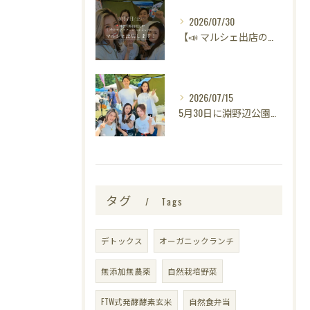
2026/07/30
【📣 マルシェ出店のお知らせ 🌿】
2026/07/15
5月30日に淵野辺公園で開催された
タグ
Tags
デトックス
オーガニックランチ
無添加無農薬
自然栽培野菜
FTW式発酵酵素玄米
自然食弁当