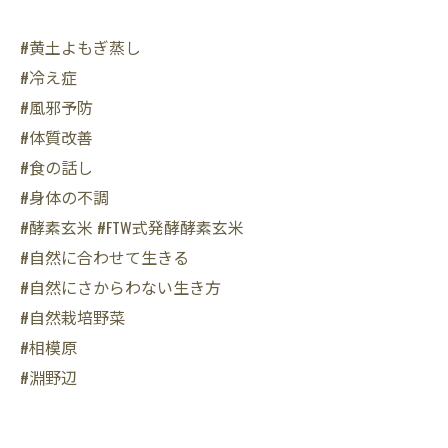
#黄土よもぎ蒸し
#冷え症
#風邪予防
#体質改善
#食の話し
#身体の不調
#酵素玄米 #FTW式発酵酵素玄米
#自然に合わせて生きる
#自然にさからわない生き方
#自然栽培野菜
#相模原
#淵野辺