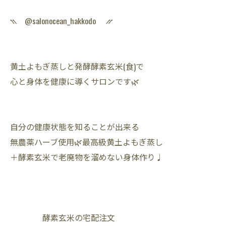
⳹ @salonocean_hakkodo ⳼
黄土よもぎ蒸しと発酵酵素玄米(食)で
心と身体を健康に導くサロンです🌿
自分の健康状態を知ることが出来る
無農薬ハーブ使用🌿最高級黄土よもぎ蒸し
＋酵素玄米で老廃物を溜めない身体作り♩
酵素玄米の宅配注文