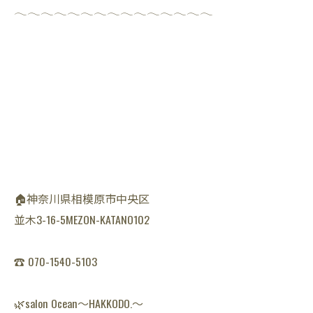
𓂃𓂃𓂃𓂃𓂃𓂃𓂃𓂃𓂃𓂃𓂃𓂃𓂃𓂃𓂃
🏠神奈川県相模原市中央区
並木3-16-5MEZON-KATANO102
☎️ 070-1540-5103
🌿salon Ocean〜HAKKODO.〜