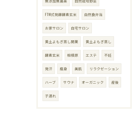
無添加無農薬
自然栽培野菜
FTW式発酵酵素玄米
自然食弁当
お家サロン
自宅サロン
黄土よもぎ蒸し開業
黄土よもぎ蒸し
酵素玄米
相模原
エステ
不妊
発汗
瘦身
美肌
リラクゼーション
ハーブ
サウナ
オーガニック
産後
子連れ