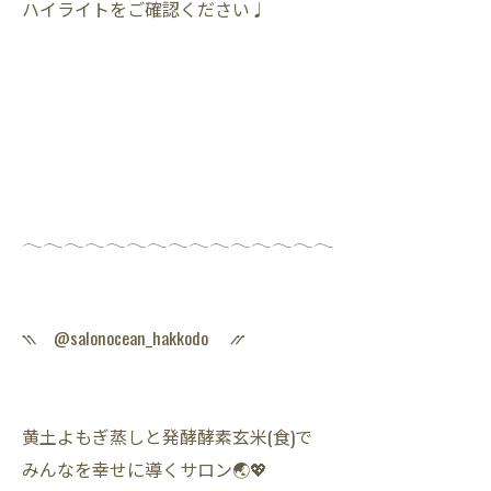
ハイライトをご確認ください♩
𓂃𓂃𓂃𓂃𓂃𓂃𓂃𓂃𓂃𓂃𓂃𓂃𓂃𓂃𓂃
⳹ @salonocean_hakkodo ⳼
黄土よもぎ蒸しと発酵酵素玄米(食)で
みんなを幸せに導くサロン🌏💖