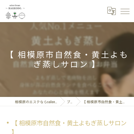
【 相模原市自然食・黄土よも
ぎ蒸しサロン 】
相模原のエステならsalon Ocean～HAKKODO.
ブログ
【 相模原市自然食・黄土よもぎ蒸しサロン 】
【 相模原市自然食・黄土よもぎ蒸しサロン
】