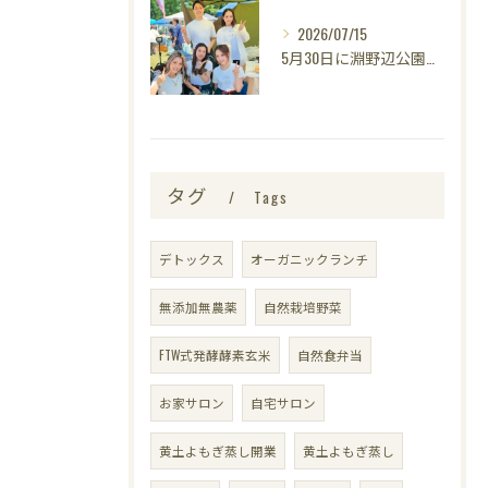
2026/07/15
5月30日に淵野辺公園で開催された
タグ
Tags
デトックス
オーガニックランチ
無添加無農薬
自然栽培野菜
FTW式発酵酵素玄米
自然食弁当
お家サロン
自宅サロン
黄土よもぎ蒸し開業
黄土よもぎ蒸し