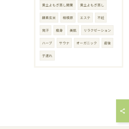
黄土よもぎ蒸し開業
黄土よもぎ蒸し
酵素玄米
相模原
エステ
不妊
発汗
瘦身
美肌
リラクゼーション
ハーブ
サウナ
オーガニック
産後
子連れ