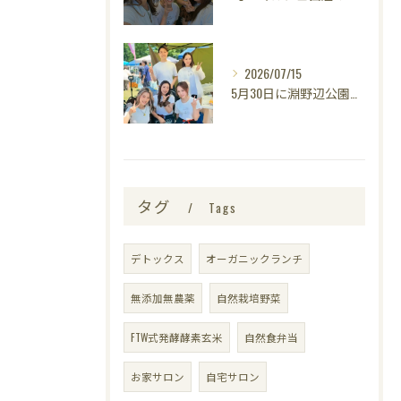
2026/07/15
5月30日に淵野辺公園で開催された
タグ
Tags
デトックス
オーガニックランチ
無添加無農薬
自然栽培野菜
FTW式発酵酵素玄米
自然食弁当
お家サロン
自宅サロン